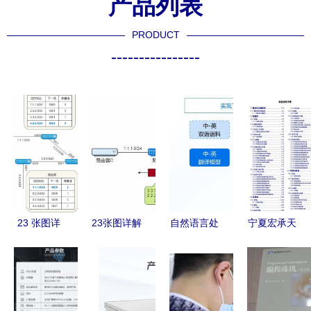
产品列表
PRODUCT
----------------
23 张图详
23张图详解
自然语言处
宁夏宏承天
解路由协议
路由协议
理第二课
佑汽车服务
计算机网络
计算机网络
通外语、会
备件定价模
的核心技术
的核心技术
写诗、能考
型的计算机
与开发实践
深度解析
古的机器翻
网络技术开