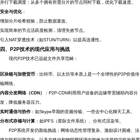
并行下载调度：从多个拥有所需分片的节点同时下载，优化下载速度。
安全与优化
：
增加分片哈希校验，防止数据篡改。
实现简单的节点活跃度检测，清理失效节点。
引入NAT穿透技术（如STUN/TURN）以提高连通性。
四、P2P技术的现代应用与挑战
现代P2P技术已远超文件共享范畴：
区块链与加密货币
：比特币、以太坊等本质上是一个全球性的P2P价值传
输网络。
内容分发网络（CDN）
：P2P-CDN利用用户设备的边缘带宽辅助内容分
发，降低服务器压力。
实时通信与协作
：如Skype早期的音频传输、一些去中心化聊天工具。
分布式存储与计算
：如IPFS（星际文件系统）、分布式渲染等。
P2P系统开发仍面临挑战：网络动态性管理复杂、激励设计困难、法
律与版权问题突出，以及在移动和物联网环境中能效与连接稳定性的新要