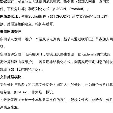
协议设计
：定义节点间通信的消息格式、指令集（如加入网络、查询文
件、下载分片等）和序列化方式（如JSON、Protobuf）。
网络层实现
：使用Socket编程（如TCP/UDP）建立节点间的点对点连
接。处理连接的建立、维护与断开。
覆盖网络管理
：
实现节点发现：维护一个活跃节点列表，新节点通过联系已知节点加入网
络。
实现资源定位：若采用DHT，需实现其路由算法（如Kademlia的异或距
离计算和路由表维护）。若采用非结构化方式，则需实现查询消息的转发
规则（如TTL控制的洪泛）。
文件处理模块
：
文件分片与哈希：将共享文件切分为固定大小的分片，并为每个分片计算
哈希值（如SHA-1）作为唯一标识。
元数据管理：维护一个本地共享文件的索引，记录文件名、总哈希、分片
列表及来源。