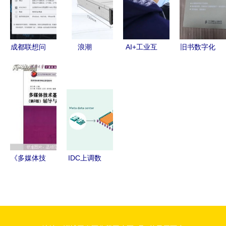
译——开发
发与应用
者中心的计
算机网络技
成都联想问
浪潮
AI+工业互
旧书数字化
术开发视角
天WR3220
NF2180M3
联网 AI专
从孔夫子旧
G2服务器
服务器 为
利如何谱
书网到红阳
面向网络技
计算机网络
写“中国智
书店的技术
术开发的性
技术开发注
造”新篇章
连接
能与成本分
入强大算力
析
与存储动力
《多媒体技
IDC上调数
术基础及应
据中心计算
用》第3版
与存储支出
与计算机网
预测，驱动
络技术开发
计算机网络